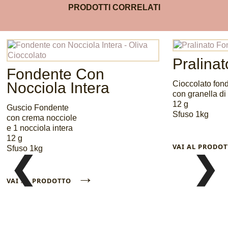
PRODOTTI CORRELATI
Pralina
Fondente Con
Nocciola Intera
Cioccolato fon
con granella di
12 g
Guscio Fondente
Sfuso 1kg
con crema nocciole
e 1 nocciola intera
12 g
VAI AL PROD
Sfuso 1kg
❮
❯
→
VAI AL PRODOTTO