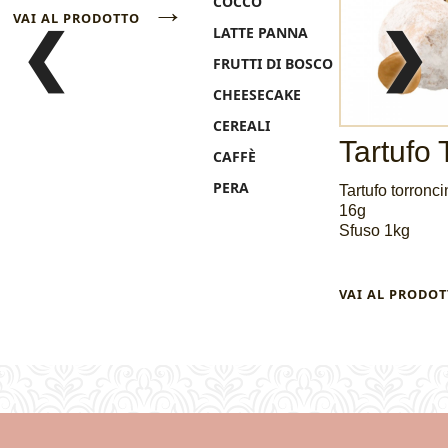
→
COCCO
VAI AL PRODOTTO
LATTE PANNA
❮
❯
FRUTTI DI BOSCO
CHEESECAKE
CEREALI
Tartufo 
CAFFÈ
PERA
Tartufo torronc
16g
Sfuso 1kg
VAI AL PROD