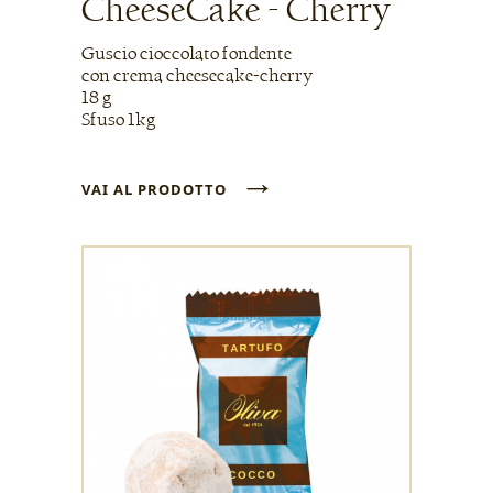
CheeseCake - Cherry
Guscio cioccolato fondente
con crema cheesecake-cherry
18 g
Sfuso 1kg
→
VAI AL PRODOTTO