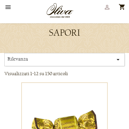
shopping_cart


SAPORI
Rilevanza

Visualizzati 1-12 su 150 articoli