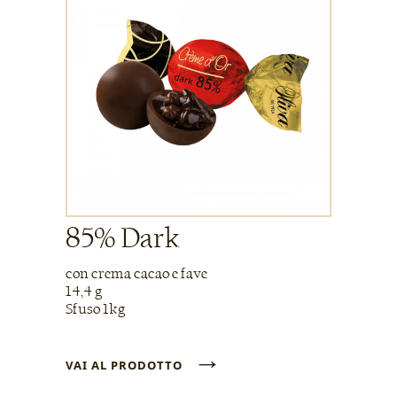
85% Dark
con crema cacao e fave
14,4 g
Sfuso 1kg
→
VAI AL PRODOTTO