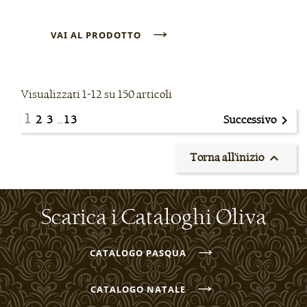
→
VAI AL PRODOTTO
Visualizzati 1-12 su 150 articoli
1

2
3
…
13
Successivo

Torna all'inizio
Scarica i Cataloghi Oliva
→
CATALOGO PASQUA
→
CATALOGO NATALE