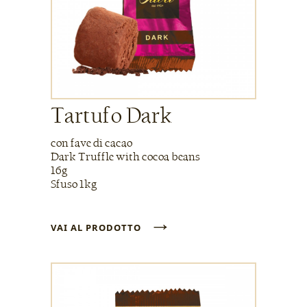
Tartufo Dark
con fave di cacao
Dark Truffle with cocoa beans
16g
Sfuso 1kg
→
VAI AL PRODOTTO