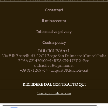
Contattaci
Il mio account
Informativa privacy
Cookie policy
DULCIOLIVA s.r.l.
Via F.lli Rosselli, 63 • 12011 Borgo San Dalmazzo (Cuneo) Italia
P.IVA 02147010041 • REA CN-157512 • Pec:
dulcioliva@legalmail.it
+39 0171 269764
-
acquisti@dulcioliva.it
RECEDERE DAL CONTRATTO QUI
Traccia stato del recesso