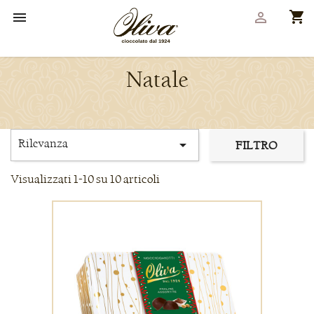
shopping_cart


Natale
Rilevanza

FILTRO
Visualizzati 1-10 su 10 articoli