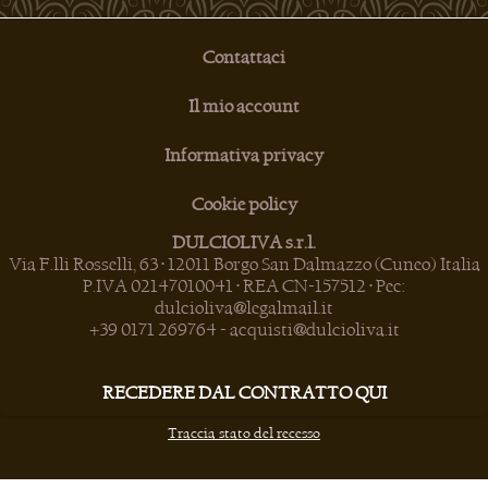
Contattaci
Il mio account
Informativa privacy
Cookie policy
DULCIOLIVA s.r.l.
Via F.lli Rosselli, 63 • 12011 Borgo San Dalmazzo (Cuneo) Italia
P.IVA 02147010041 • REA CN-157512 • Pec:
dulcioliva@legalmail.it
+39 0171 269764
-
acquisti@dulcioliva.it
RECEDERE DAL CONTRATTO QUI
Traccia stato del recesso