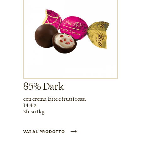
85% Dark
con crema latte e frutti rossi
14,4 g
Sfuso 1kg
→
VAI AL PRODOTTO