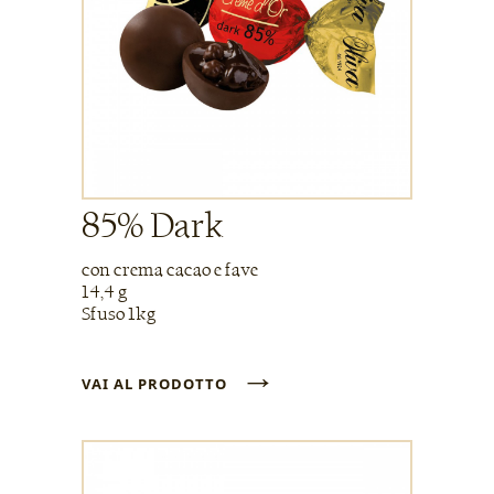
85% Dark
con crema cacao e fave
14,4 g
Sfuso 1kg
→
VAI AL PRODOTTO