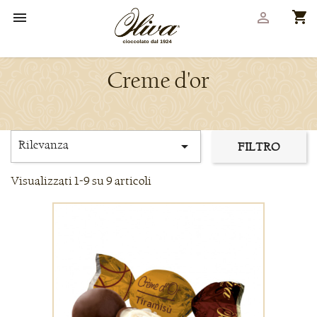
shopping_cart


Creme d'or
Rilevanza

FILTRO
Visualizzati 1-9 su 9 articoli