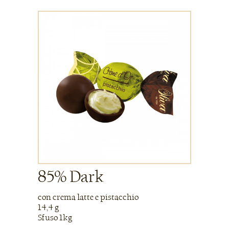
85% Dark
con crema latte e pistacchio
14,4 g
Sfuso 1kg