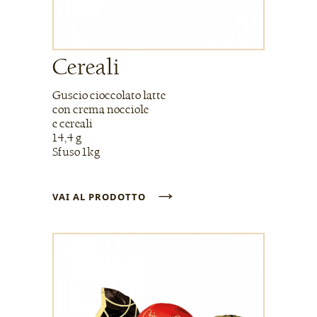
Cereali
Guscio cioccolato latte
con crema nocciole
e cereali
14,4 g
Sfuso 1kg
→
VAI AL PRODOTTO