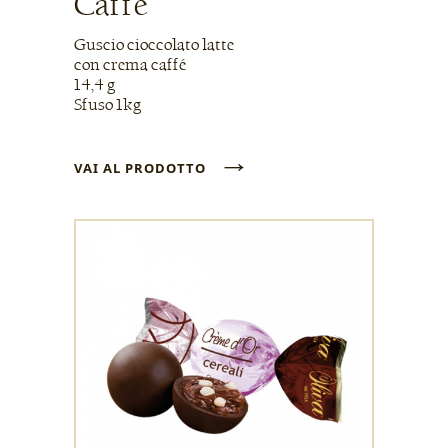
Caffè
Guscio cioccolato latte
con crema caffé
14,4 g
Sfuso 1kg
→
VAI AL PRODOTTO