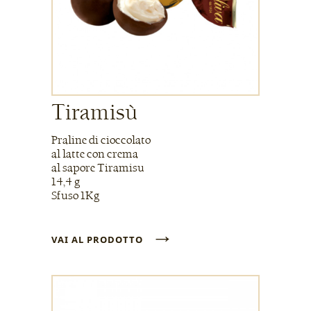
Tiramisù
Praline di cioccolato
al latte con crema
al sapore Tiramisu
14,4 g
Sfuso 1Kg
→
VAI AL PRODOTTO