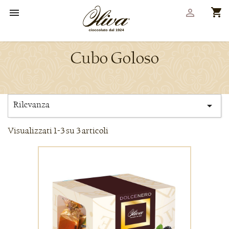
shopping_cart


Cubo Goloso
Rilevanza

Visualizzati 1-3 su 3 articoli