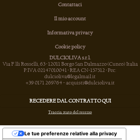
Contattaci
Il mio account
Informativa privacy
Cookie policy
DULCIOLIVA s.r.l.
Via F.lli Rosselli, 63 • 12011 Borgo San Dalmazzo (Cuneo) Italia
P.IVA 02147010041 • REA CN-157512 • Pec:
dulcioliva@legalmail.it
+39 0171 269764
-
acquisti@dulcioliva.it
RECEDERE DAL CONTRATTO QUI
Traccia stato del recesso
Le tue preferenze relative alla privacy