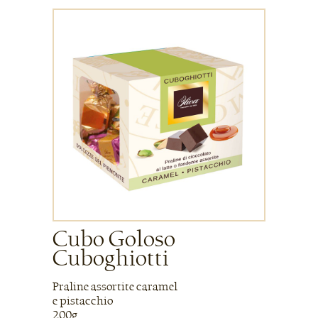
Cubo Goloso
Cuboghiotti
Praline assortite caramel
e pistacchio
200g