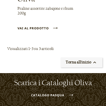
Praline assortite zabajone e rhum
200g
→
VAI AL PRODOTTO
Visualizzati 1-3 su 3 articoli

Torna all'inizio
Scarica i Cataloghi Oliva
→
CATALOGO PASQUA
→