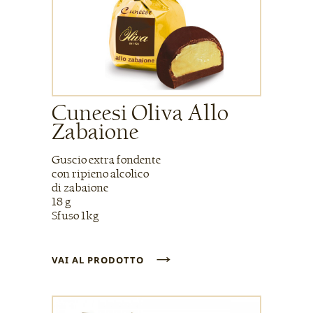
Cuneesi Oliva Allo
Zabaione
Guscio extra fondente
con ripieno alcolico
di zabaione
18 g
Sfuso 1kg
→
VAI AL PRODOTTO