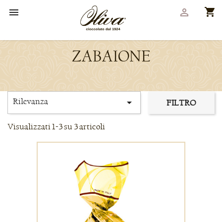
shopping_cart


ZABAIONE
Rilevanza

FILTRO
Visualizzati 1-3 su 3 articoli