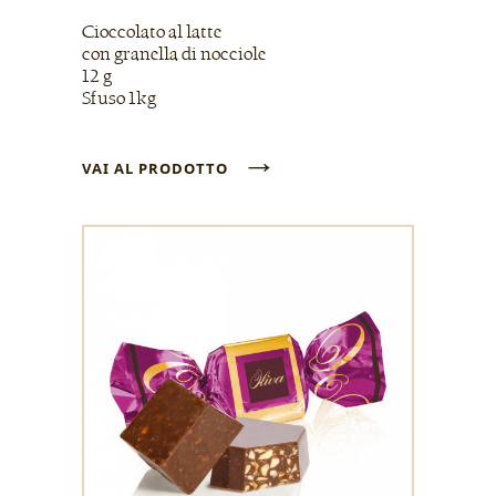
Cioccolato al latte
con granella di nocciole
12 g
Sfuso 1kg
→
VAI AL PRODOTTO