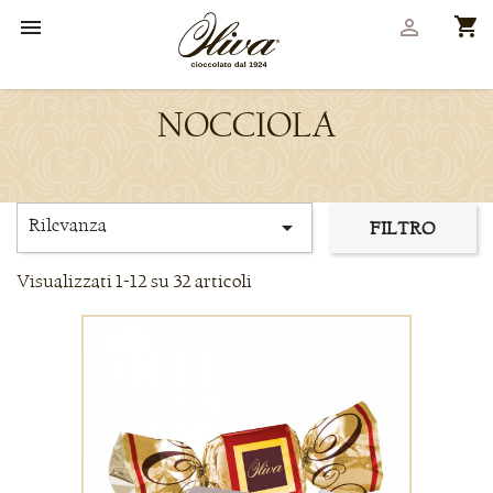
shopping_cart


NOCCIOLA
Rilevanza

FILTRO
Visualizzati 1-12 su 32 articoli