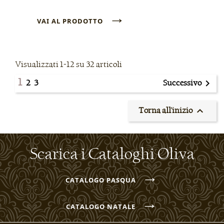
→
VAI AL PRODOTTO
Visualizzati 1-12 su 32 articoli
1

2
3
Successivo

Torna all'inizio
Scarica i Cataloghi Oliva
→
CATALOGO PASQUA
→
CATALOGO NATALE