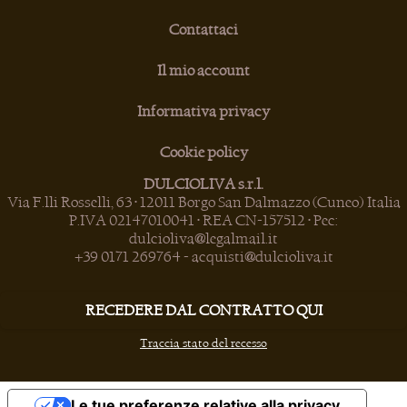
Contattaci
Il mio account
Informativa privacy
Cookie policy
DULCIOLIVA s.r.l.
Via F.lli Rosselli, 63 • 12011 Borgo San Dalmazzo (Cuneo) Italia
P.IVA 02147010041 • REA CN-157512 • Pec:
dulcioliva@legalmail.it
+39 0171 269764
-
acquisti@dulcioliva.it
RECEDERE DAL CONTRATTO QUI
Traccia stato del recesso
Le tue preferenze relative alla privacy