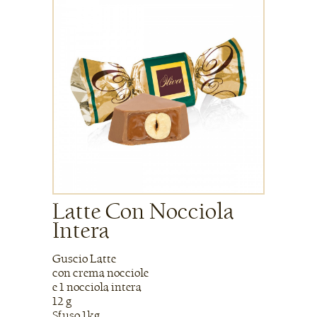
Latte Con Nocciola
Intera
Guscio Latte
con crema nocciole
e 1 nocciola intera
12 g
Sfuso 1kg