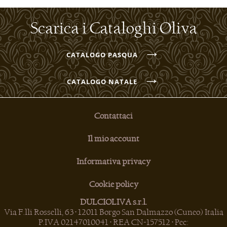
Scarica i Cataloghi Oliva
→
CATALOGO PASQUA
→
CATALOGO NATALE
Contattaci
Il mio account
Informativa privacy
Cookie policy
DULCIOLIVA s.r.l.
Via F.lli Rosselli, 63 • 12011 Borgo San Dalmazzo (Cuneo) Italia
P.IVA 02147010041 • REA CN-157512 • Pec: