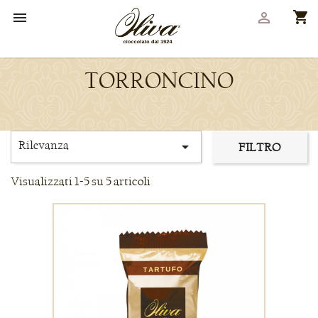
shopping_cart


TORRONCINO
Rilevanza

FILTRO
Visualizzati 1-5 su 5 articoli