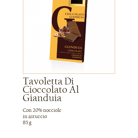
Tavoletta Di
Cioccolato Al
Gianduia
Con 20% nocciole
in astuccio
85 g