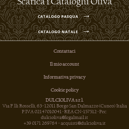
Scarica i Cataloghi Oliva
→
CATALOGO PASQUA
→
CATALOGO NATALE
Contattaci
Il mio account
Informativa privacy
Cookie policy
DULCIOLIVA s.r.l.
Via F.lli Rosselli, 63 • 12011 Borgo San Dalmazzo (Cuneo) Italia
P.IVA 02147010041 • REA CN-157512 • Pec:
dulcioliva@legalmail.it
+39 0171 269764
-
acquisti@dulcioliva.it