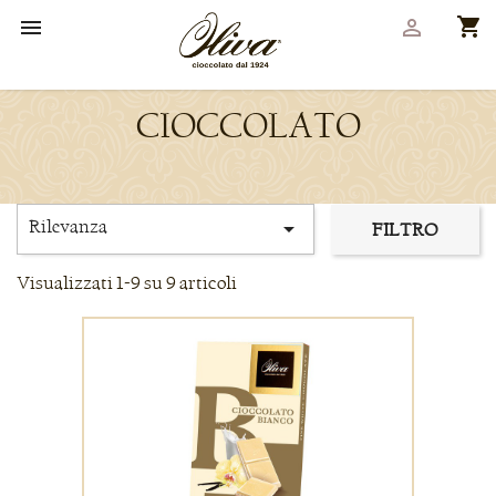
shopping_cart


CIOCCOLATO
Rilevanza

FILTRO
Visualizzati 1-9 su 9 articoli