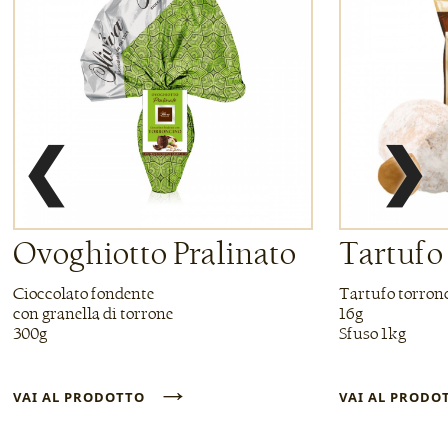
❮
❯
Ovoghiotto Pralinato
Tartufo
Cioccolato fondente
Tartufo torron
con granella di torrone
16g
300g
Sfuso 1kg
→
VAI AL PRODOTTO
VAI AL PROD