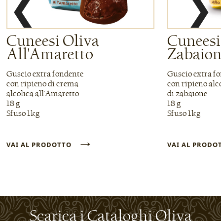
❮
❯
Cuneesi Oliva
Cuneesi
All'Amaretto
Zabaio
Guscio extra fondente
Guscio extra f
con ripieno di crema
con ripieno alc
alcolica all'Amaretto
di zabaione
18 g
18 g
Sfuso 1kg
Sfuso 1kg
→
VAI AL PRODOTTO
VAI AL PROD
Scarica i Cataloghi Oliva