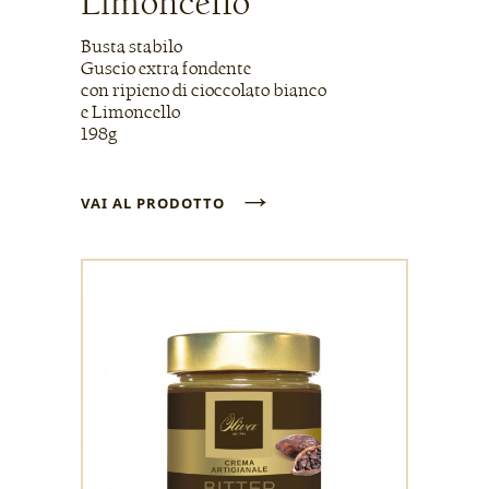
Limoncello
Busta stabilo
Guscio extra fondente
con ripieno di cioccolato bianco
e Limoncello
198g
→
VAI AL PRODOTTO