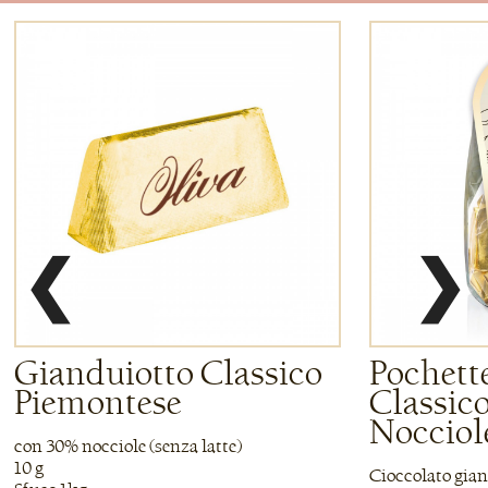
❮
❯
Gianduiotto Classico
Pochett
Piemontese
Classic
Nocciol
con 30% nocciole (senza latte)
10 g
Cioccolato gian