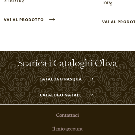
Sfuso 1kg
160g
→
VAI AL PRODOTTO
VAI AL PROD
Scarica i Cataloghi Oliva
→
CATALOGO PASQUA
→
CATALOGO NATALE
Contattaci
Il mio account