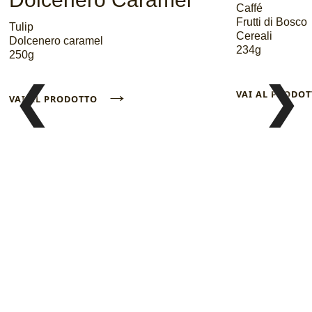
Caffé
Frutti di Bosco
Tulip
Cereali
Dolcenero caramel
234g
250g
→
❮
❯
VAI AL PROD
VAI AL PRODOTTO