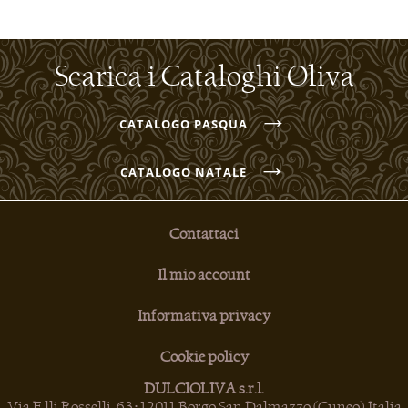
Scarica i Cataloghi Oliva
→
CATALOGO PASQUA
→
CATALOGO NATALE
Contattaci
Il mio account
Informativa privacy
Cookie policy
DULCIOLIVA s.r.l.
Via F.lli Rosselli, 63 • 12011 Borgo San Dalmazzo (Cuneo) Italia