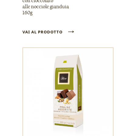
con cioccolato
alle nocciole gianduia
160g
→
VAI AL PRODOTTO