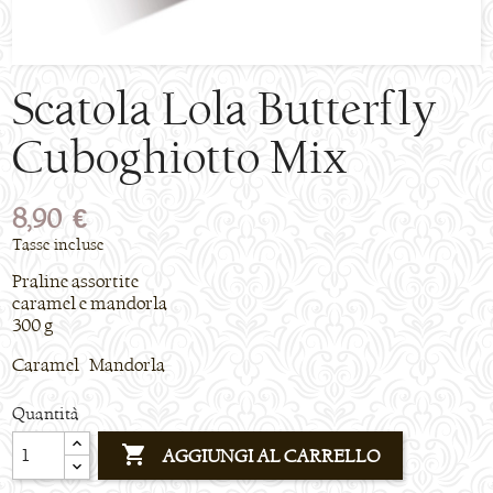
Scatola Lola Butterfly
Cuboghiotto Mix
8,90 €
Tasse incluse
Praline assortite
caramel e mandorla
300 g
Caramel Mandorla
Quantità

AGGIUNGI AL CARRELLO