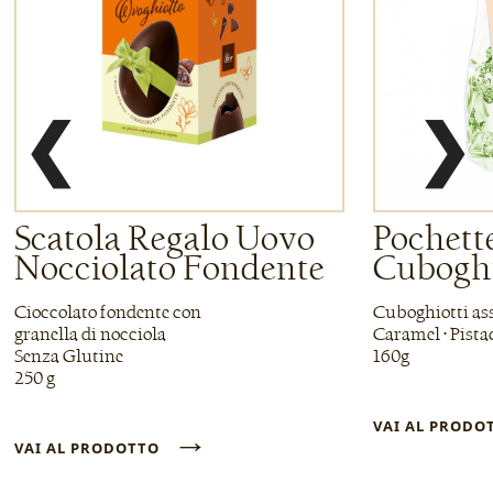
❮
❯
Scatola Regalo Uovo
Pochette
Nocciolato Fondente
Cuboghi
Cioccolato fondente con
Cuboghiotti ass
granella di nocciola
Caramel • Pista
Senza Glutine
160g
250 g
→
VAI AL PROD
VAI AL PRODOTTO